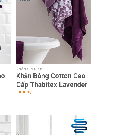
 to
Add to
list
wishlist
KHĂN GIA ĐÌNH
ao
Khăn Bông Cotton Cao
Cấp Thabitex Lavender
Liên hệ