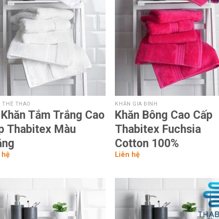
wishlist
wish
 THỂ THAO
KHĂN GIA ĐÌNH
 Khăn Tắm Trắng Cao
Khăn Bông Cao Cấp
p Thabitex Màu
Thabitex Fuchsia
ắng
Cotton 100%
 hệ
Liên hệ