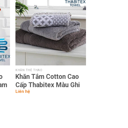
 to
Add to
list
wishlist
KHĂN THỂ THAO
o
Khăn Tắm Cotton Cao
Cam
Cấp Thabitex Màu Ghi
Liên hệ