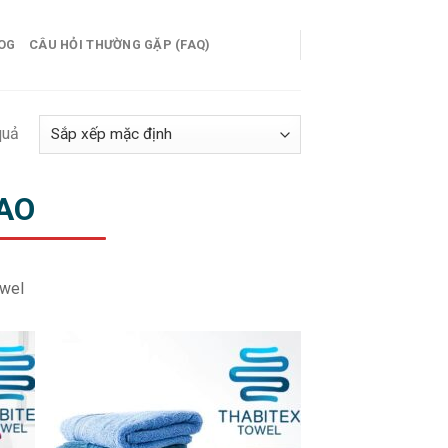
OG
CÂU HỎI THƯỜNG GẶP (FAQ)
quả
AO
owel
 to
Add to
list
wishlist