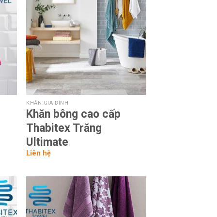
list
wishlist
KHĂN GIA ĐÌNH
Khăn bông cao cấp
Thabitex Trăng
Ultimate
Liên hệ