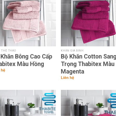
 THỂ THAO
KHĂN GIA ĐÌNH
 Khăn Bông Cao Cấp
Bộ Khăn Cotton San
abitex Màu Hồng
Trọng Thabitex Màu
 hệ
Magenta
Liên hệ
Add to
Add