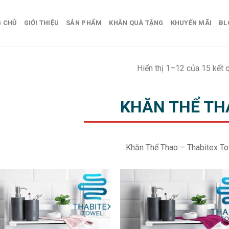
 CHỦ
GIỚI THIỆU
SẢN PHẨM
KHĂN QUÀ TẶNG
KHUYẾN MÃI
BL
Hiển thị 1–12 của 15 kết 
KHĂN THỂ TH
Khăn Thể Thao – Thabitex T
Add to
Add
wishlist
wish