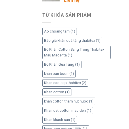
Liên hệ
TỪ KHÓA SẢN PHẨM
Ao choang tam
(1)
Báo giá khăn quà tặng thabitex
(1)
Bộ Khăn Cotton Sang Trọng Thabitex
Màu Magenta
(1)
Bộ Khăn Quà Tặng
(1)
khan ban buon
(1)
Khan cao cap thabitex
(2)
Khan cotton
(1)
khan cotton tham hut nuoc
(1)
Khan det cotton mau den
(1)
Khan khach san
(1)
khan long cotton 100%
(1)