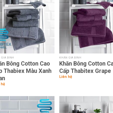
Add to
Add
wishlist
wish
 GIA ĐÌNH
KHĂN GIA ĐÌNH
ăn Bông Cotton Cao
Khăn Bông Cotton C
p Thabiex Màu Xanh
Cấp Thabitex Grape
Liên hệ
an
 hệ