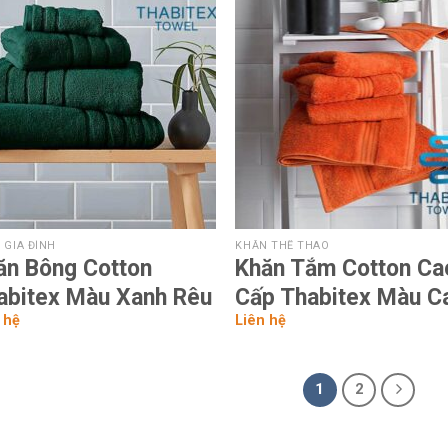
Add to
Add
wishlist
wish
 GIA ĐÌNH
KHĂN THỂ THAO
ăn Bông Cotton
Khăn Tắm Cotton Ca
abitex Màu Xanh Rêu
Cấp Thabitex Màu 
 hệ
Liên hệ
1
2