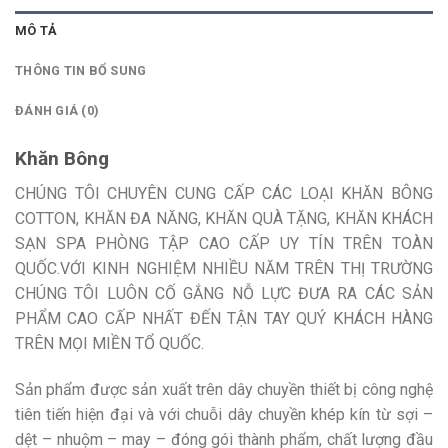
MÔ TẢ
THÔNG TIN BỔ SUNG
ĐÁNH GIÁ (0)
Khăn Bông
CHÚNG TÔI CHUYÊN CUNG CẤP CÁC LOẠI KHĂN BÔNG
COTTON, KHĂN ĐA NĂNG, KHĂN QUÀ TẶNG, KHĂN KHÁCH
SẠN SPA PHÒNG TẬP CAO CẤP UY TÍN TRÊN TOÀN
QUỐC.VỚI KINH NGHIỆM NHIỀU NĂM TRÊN THỊ TRƯỜNG
CHÚNG TÔI LUÔN CỐ GẮNG NỖ LỰC ĐƯA RA CÁC SẢN
PHẨM CAO CẤP NHẤT ĐẾN TẬN TAY QUÝ KHÁCH HÀNG
TRÊN MỌI MIỀN TỔ QUỐC.
Sản phẩm được sản xuất trên dây chuyền thiết bị công nghệ
tiên tiến hiện đại và với chuỗi dây chuyền khép kín từ sợi –
dệt – nhuộm – may – đóng gói thành phẩm, chất lượng đầu