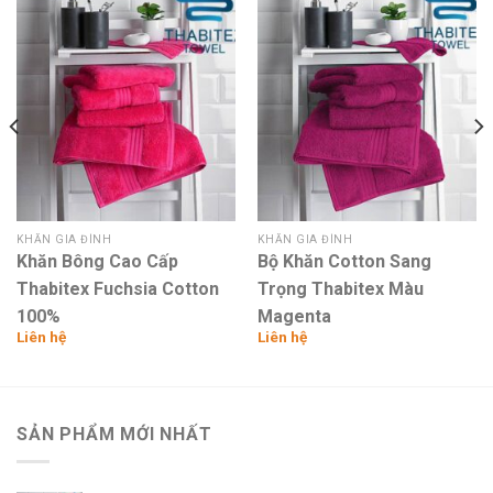
Add to
Add to
wishlist
wishlist
KHĂN GIA ĐÌNH
KHĂN GIA ĐÌNH
Khăn Bông Cao Cấp
Bộ Khăn Cotton Sang
Thabitex Fuchsia Cotton
Trọng Thabitex Màu
100%
Magenta
Liên hệ
Liên hệ
SẢN PHẨM MỚI NHẤT