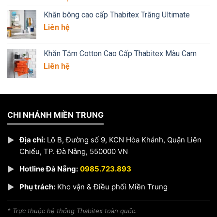
Khăn bông cao cấp Thabitex Trăng Ultimate
Liên hệ
Khăn Tắm Cotton Cao Cấp Thabitex Màu Cam
Liên hệ
CHI NHÁNH MIỀN TRUNG
▶
Địa chỉ:
Lô B, Đường số 9, KCN Hòa Khánh, Quận Liên
Chiểu, TP. Đà Nẵng, 550000 VN
▶
Hotline Đà Nẵng:
0985.723.893
▶
Phụ trách:
Kho vận & Điều phối Miền Trung
* Trực thuộc hệ thống Thabitex toàn quốc.