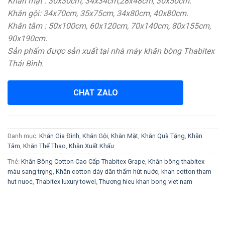
Khăn mặt : 30x30cm, 34x34cm,28x48cm, 30x50cm.
Khăn gội: 34x70cm, 35x75cm, 34x80cm, 40x80cm.
Khăn tắm : 50x100cm, 60x120cm, 70x140cm, 80x155cm,
90x190cm.
Sản phẩm được sản xuất tại nhà máy khăn bông Thabitex
Thái Bình.
CHAT ZALO
Danh mục:
Khăn Gia Đình
,
Khăn Gội
,
Khăn Mặt
,
Khăn Quà Tặng
,
Khăn
Tắm
,
Khăn Thể Thao
,
Khăn Xuất Khẩu
Thẻ:
Khăn Bông Cotton Cao Cấp Thabitex Grape
,
Khăn bông thabitex
màu sang trọng
,
Khăn cotton dày dăn thấm hút nước
,
khan cotton tham
hut nuoc
,
Thabitex luxury towel
,
Thương hieu khan bong viet nam